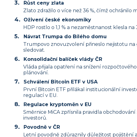
Růst ceny zlata
Zlato zdražilo o více než 36 %, čímž ochránilo
Oživení české ekonomiky
HDP rostlo o 1,1 % a nezaměstnanost klesla na 3
Návrat Trumpa do Bílého domu
Trumpovo znovuzvolení přineslo nejistotu na 
sledovat.
Konsolidační balíček vlády ČR
Vláda přijala opatření na snížení rozpočtovéh
plánování.
Schválení Bitcoin ETF v USA
První Bitcoin ETF přilákal institucionální inv
regulací v EU.
Regulace kryptoměn v EU
Směrnice MiCA zpřísnila pravidla obchodování 
investorů.
Povodně v ČR
Letní povodně zdůraznily důležitost pojištěn