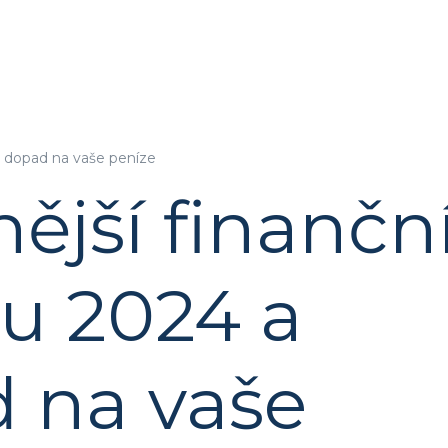
ch dopad na vaše peníze
jší finančn
ku 2024 a
d na vaše