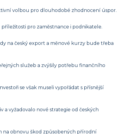
traktivní volbou pro dlouhodobé zhodnocení úspor.
 příležitosti pro zaměstnance i podnikatele.
pady na český export a měnové kurzy bude třeba
řejných služeb a zvýšily potřebu finančního
investoři se však museli vypořádat s přísnější
iv a vyžadovalo nové strategie od českých
dům na obnovu škod způsobených přírodní