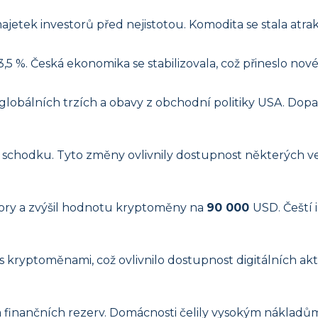
 majetek investorů před nejistotou. Komodita se stala a
,5 %. Česká ekonomika se stabilizovala, což přineslo nové
globálních trzích a obavy z obchodní politiky USA. Do
o schodku. Tyto změny ovlivnily dostupnost některých ve
estory a zvýšil hodnotu kryptoměny na
90 000
USD. Čeští 
s kryptoměnami, což ovlivnilo dostupnost digitálních akt
í a finančních rezerv. Domácnosti čelily vysokým nákla